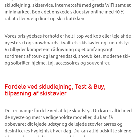
skiudlejning, skiservice, internetcafé med gratis WiFi samt et
minimarked. Book det ønskede skiudstyr online med 10 %
rabat eller vælg dine top-ski i butikken.
Vores pris-ydelses-forhold er helt i top ved køb eller leje af de
nyeste ski og snowboards, kvalitets skistøvler og fun-udstyr.
Vi tilbyder kompetent rådgivning og et omfangsrigt
sortiment af tour- og langrendsski, snowbikes, moderne ski-
og solbriller, hjelme, tøj, accessoires og souvenirer.
Fordele ved skiudlejning, Test & Buy,
tilpasning af skistøvler
Der er mange fordele ved at leje skiudstyr. Du kører altid med
de nyeste og mest vedligeholdte modeller, du kan få
opbevaret dit lejede udstyr og de lejede støvler tørres og
desinficeres hygiejnisk hver dag. Du kan altid udskifte skiene