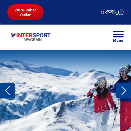
-10 % Rabat
DK
Online
Menu