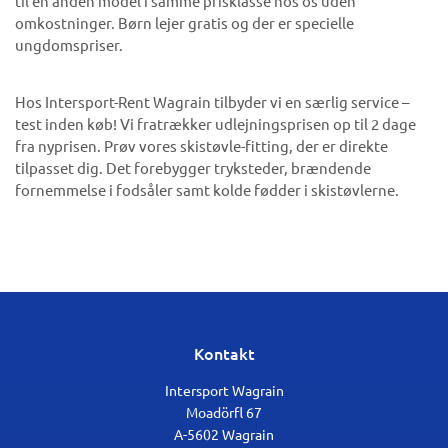
til en anden model i samme prisklasse hos os uden
omkostninger. Børn lejer gratis og der er specielle
ungdomspriser.
Hos Intersport-Rent Wagrain tilbyder vi en særlig service –
test inden køb! Vi fratrækker udlejningsprisen op til 2 dage
fra nyprisen. Prøv vores skistøvle-fitting, der er direkte
tilpasset dig. Det forebygger tryksteder, brændende
fornemmelse i fodsåler samt kolde fødder i skistøvlerne.
Kontakt
Intersport Wagrain
Moadörfl 67
A-5602 Wagrain